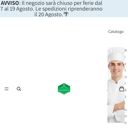
AVVISO
: Il negozio sarà chiuso per ferie dal
7 al 19 Agosto. Le spedizioni riprenderanno
il 20 Agosto.🌴
Catalogo
R
i
s
t
o
r
a
z
i
o
n
e