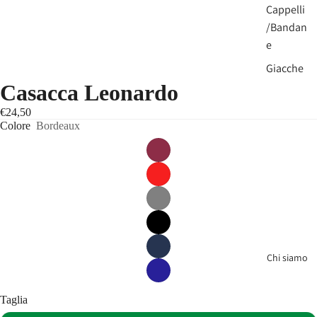
Cappelli
/Bandan
e
Giacche
Casacca Leonardo
Pantalon
i
€24,50
Colore
Bordeaux
Calzatur
e
Grembiu
li
B
e
Chi siamo
a
u
t
Taglia
y