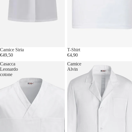
Camice Siria
T-Shirt
€49,50
€4,90
Casacca
Camice
Leonardo
Alvin
cotone