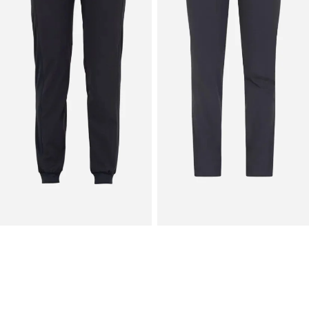
Pantalone Taylor
Pantalone Brenda
€36,50
€39,50
Casacca
Zoccolo
Federica
Perforado