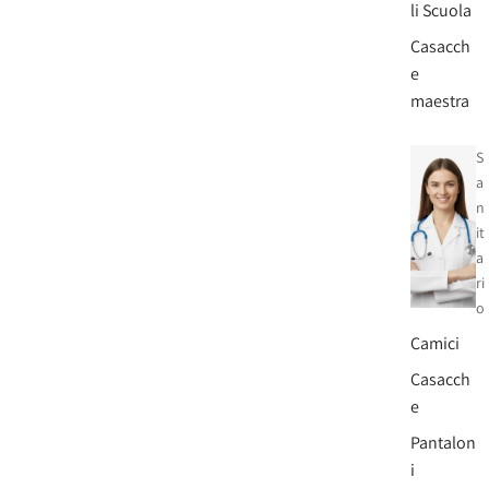
li Scuola
Casacch
e
maestra
S
a
n
it
a
ri
o
Camici
Casacch
e
Pantalon
i