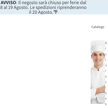
AVVISO
: Il negozio sarà chiuso per ferie dal
8 al 19 Agosto. Le spedizioni riprenderanno
il 20 Agosto.🌴
Catalogo
R
i
s
t
o
r
a
z
i
o
n
e