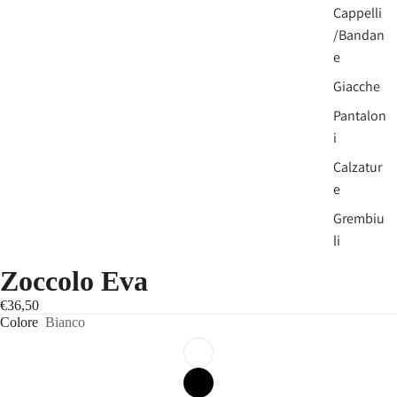
Cappelli
/Bandan
e
Giacche
Pantalon
i
Calzatur
e
Grembiu
li
Zoccolo Eva
B
€36,50
e
Colore
Bianco
a
u
t
y