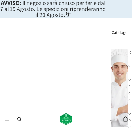
AVVISO
: Il negozio sarà chiuso per ferie dal
7 al 19 Agosto. Le spedizioni riprenderanno
il 20 Agosto.🌴
Catalogo
R
i
s
t
o
r
a
z
i
o
n
e